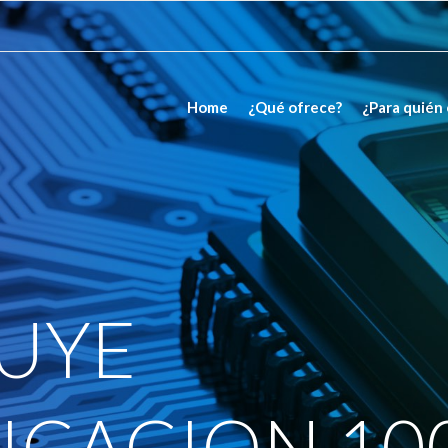
Home
¿Qué ofrece?
¿Para quién
UYE
ICACION 10