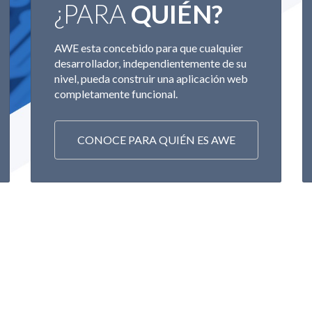
¿PARA
QUIÉN?
AWE esta concebido para que cualquier
desarrollador, independientemente de su
nivel, pueda construir una aplicación web
completamente funcional.
CONOCE PARA QUIÉN ES AWE