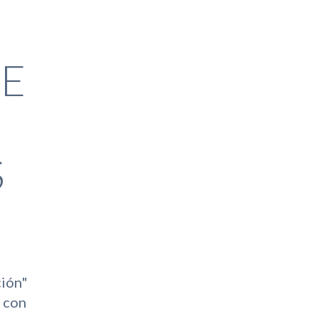
DE
S
ción"
, con