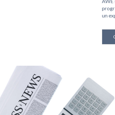
AWE s
progr
un ex