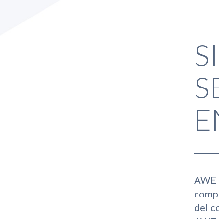
S
S
E
AWE e
compl
del c