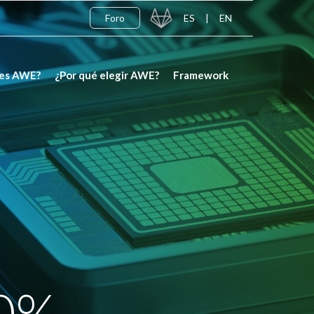
×
Foro
ES
|
EN
 es AWE?
¿Por qué elegir AWE?
Framework
0%