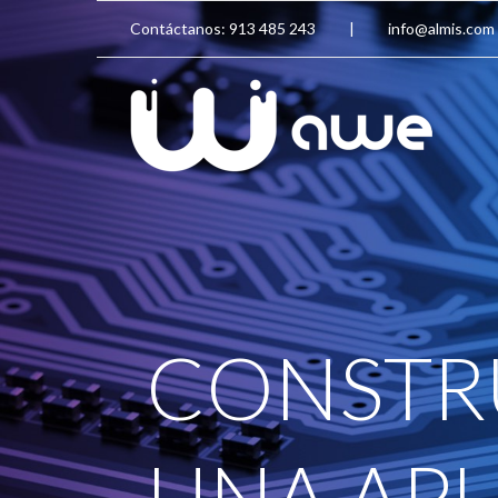
Contáctanos: 913 485 243
|
info@almis.com
CONSTR
UNA APL